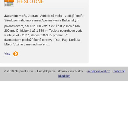
HESLO DNE
Jaderské moře,
Jadran - Adriatické moře - vedlejší moře
Středozemního moře mezi Apeninským a Balkánským
2
poloostrovem, asi 132 000 km
. Sev. část je mělká (do
200 m), již. hluboká až 1 589 m. Teplota povrchové vody
v létě je 24 - 26°C, slanost 30-38,5 promile. Při
dalmatském pobřeží četné ostrovy (Rab, Pag, Korčula,
Mljet). V zimě vane nad mořem…
Více
© 2010 Netpoint s.r.o. ~ Encyklopedie, slovník cizích slov ~
info@vseved.cz
~
zobrazit
klasicky