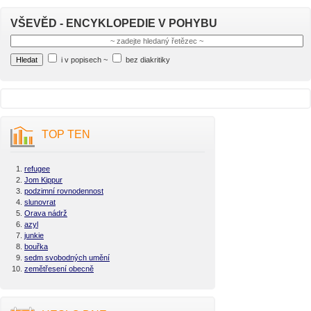
VŠEVĚD - ENCYKLOPEDIE V POHYBU
i v popisech
~
bez diakritiky
TOP TEN
refugee
Jom Kippur
podzimní rovnodennost
slunovrat
Orava nádrž
azyl
junkie
bouřka
sedm svobodných umění
zemětřesení obecně