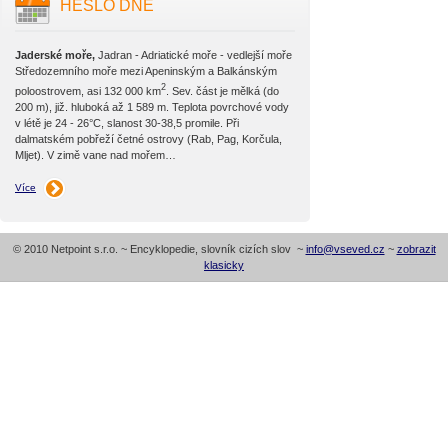
HESLO DNE
Jaderské moře,
Jadran - Adriatické moře - vedlejší moře
Středozemního moře mezi Apeninským a Balkánským
2
poloostrovem, asi 132 000 km
. Sev. část je mělká (do
200 m), již. hluboká až 1 589 m. Teplota povrchové vody
v létě je 24 - 26°C, slanost 30-38,5 promile. Při
dalmatském pobřeží četné ostrovy (Rab, Pag, Korčula,
Mljet). V zimě vane nad mořem…
Více
© 2010 Netpoint s.r.o. ~ Encyklopedie, slovník cizích slov ~
info@vseved.cz
~
zobrazit
klasicky