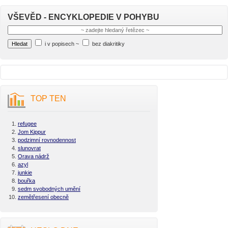
VŠEVĚD - ENCYKLOPEDIE V POHYBU
i v popisech
~
bez diakritiky
TOP TEN
refugee
Jom Kippur
podzimní rovnodennost
slunovrat
Orava nádrž
azyl
junkie
bouřka
sedm svobodných umění
zemětřesení obecně