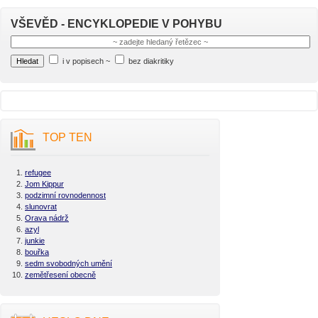
VŠEVĚD - ENCYKLOPEDIE V POHYBU
i v popisech
~
bez diakritiky
TOP TEN
refugee
Jom Kippur
podzimní rovnodennost
slunovrat
Orava nádrž
azyl
junkie
bouřka
sedm svobodných umění
zemětřesení obecně