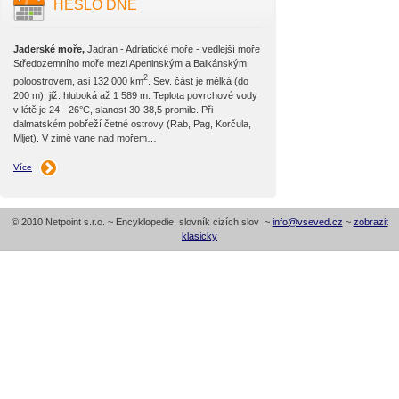
HESLO DNE
Jaderské moře,
Jadran - Adriatické moře - vedlejší moře
Středozemního moře mezi Apeninským a Balkánským
2
poloostrovem, asi 132 000 km
. Sev. část je mělká (do
200 m), již. hluboká až 1 589 m. Teplota povrchové vody
v létě je 24 - 26°C, slanost 30-38,5 promile. Při
dalmatském pobřeží četné ostrovy (Rab, Pag, Korčula,
Mljet). V zimě vane nad mořem…
Více
© 2010 Netpoint s.r.o. ~ Encyklopedie, slovník cizích slov ~
info@vseved.cz
~
zobrazit
klasicky