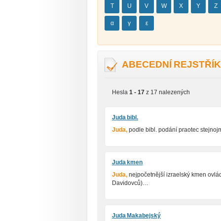
T
U
V
W
X
Y
Z
α
γ
ε
ABECEDNÍ REJSTŘÍK
Hesla
1 - 17
z 17 nalezených
Juda bibl.
Juda,
podle bibl. podání praotec stejno
Juda kmen
Juda,
nejpočetnější izraelský kmen ovláda
Davidovců)…
Juda Makabejský