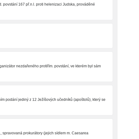
d. povstání 167 př.n.l. proti helenizaci Judska, prováděné
, organizátor nezdařeného protiřím. povstání, ve kterém byl sám
ím podání jediný z 12 Ježíšových učedníků (apoštolů), který se
l., spravovaná prokurátory (jejich sídlem m. Caesarea