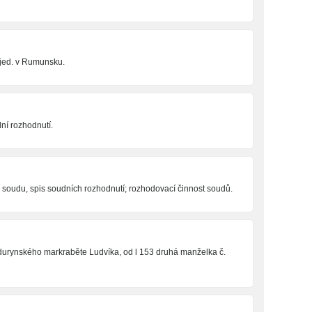
 jed. v Rumunsku.
ní rozhodnutí.
soudu, spis soudních rozhodnutí; rozhodovací činnost soudů.
 durynského markraběte Ludvíka, od l 153 druhá manželka č.