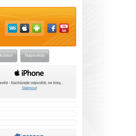
kulátor
Nápověda
evěd - Nacházejte odpovědi, ne linky...
Stáhnout