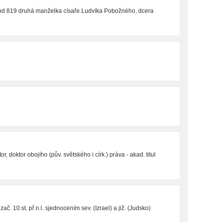
 od 819 druhá manželka císaře Ludvíka Pobožného, dcera
tor, doktor obojího (pův. světského i círk.) práva - akad. titul
zač. 10.st. př.n.l. sjednocením sev. (Izrael) a již. (Judsko)