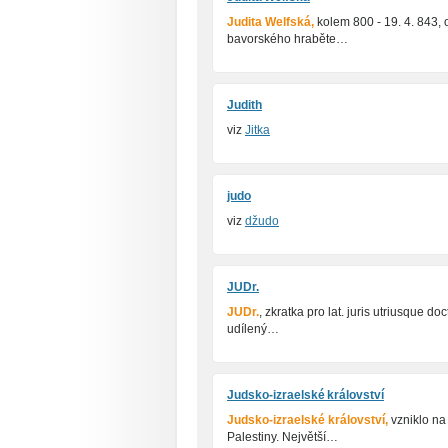
Judita Welfská,
kolem 800 - 19. 4. 843,
bavorského hraběte…
Judith
viz
Jitka
judo
viz
džudo
JUDr.
JUDr.
, zkratka pro lat. juris utriusque doc
udílený…
Judsko-izraelské království
Judsko-izraelské království,
vzniklo na 
Palestiny. Největší…