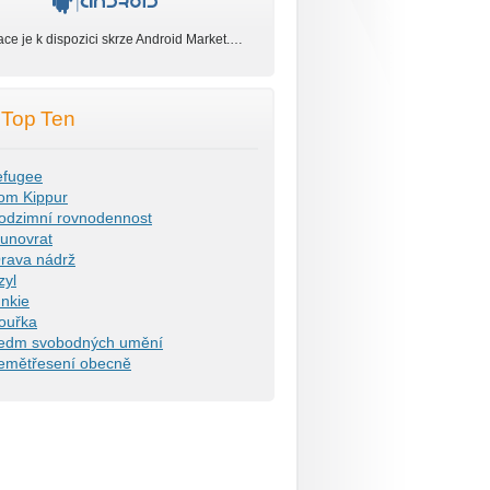
ace je k dispozici skrze Android Market.…
Top Ten
efugee
om Kippur
odzimní rovnodennost
lunovrat
rava nádrž
zyl
unkie
ouřka
edm svobodných umění
emětřesení obecně