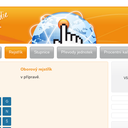
Rejstřík
Stupnice
Převody jednotek
Procentní kal
Oborový rejstřík
v přípravě.
Vš
G
N
Š