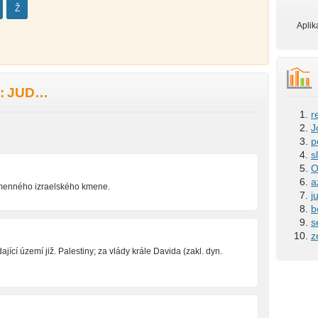
Ž
Aplik
: JUD…
r
J
p
s
O
a
jmenného izraelského kmene.
j
b
s
z
jící území již. Palestiny; za vlády krále Davida (zakl. dyn.