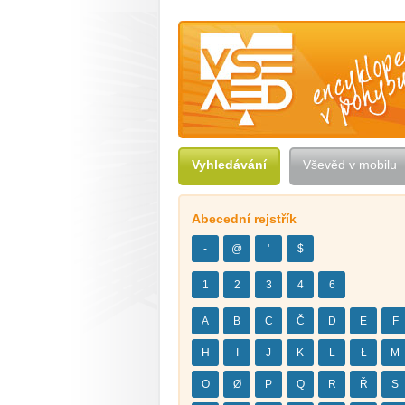
Vševěd — encyklopedie v pohybu
Vyhledávání
Vševěd v mobilu
Abecední rejstřík
-
@
'
$
1
2
3
4
6
A
B
C
Č
D
E
F
H
I
J
K
L
Ł
M
O
Ø
P
Q
R
Ř
S