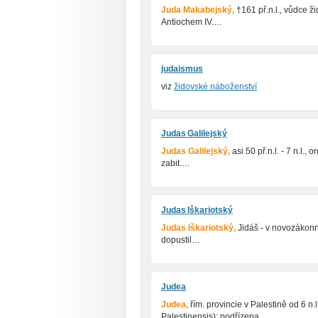
Juda Makabejský,
†161 př.n.l., vůdce ži
Antiochem IV.…
judaismus
viz
židovské náboženství
Judas Galilejský
Judas Galilejský,
asi 50 př.n.l. - 7 n.l.
zabit.…
Judas Iškariotský
Judas Iškariotský,
Jidáš - v novozákonn
dopustil…
Judea
Judea,
řím. provincie v Palestině od 6 n.
Palestinensis); podřízena…