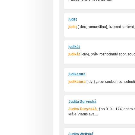
judeţ
judeţ
[-dec, rumunština], územní správní
judikát
judikát
[-dy-],
práv.
rozhodnutý spor, soud
judikatura
judikatura
[-dy-],
práv.
soubor rozhodnutí 
Judita Durynská
Judita Durynská,
†po 9. 9. l 174, dcera
krále Vladislava…
Judita Welfská