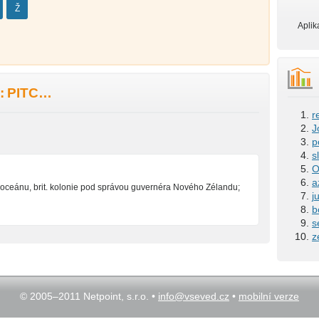
Ž
Aplik
: PITC…
r
J
p
s
O
a
ého oceánu, brit. kolonie pod správou guvernéra Nového Zélandu;
j
b
s
z
© 2005–2011 Netpoint, s.r.o. •
info@vseved.cz
•
mobilní verze