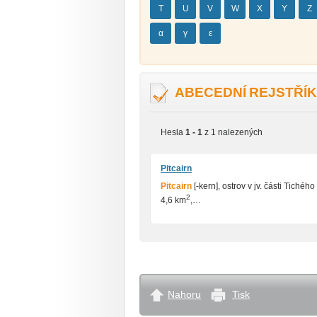
T
U
V
W
X
Y
Z
α
γ
ε
ABECEDNÍ REJSTŘÍK
Hesla
1 - 1
z 1 nalezených
Pitcairn
Pitcairn
[-kern], ostrov v jv. části Tich
2
4,6 km
,…
Nahoru
Tisk