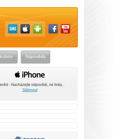
kulátor
Nápověda
evěd - Nacházejte odpovědi, ne linky...
Stáhnout