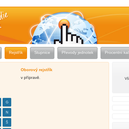
Rejstřík
Stupnice
Převody jednotek
Procentní kal
Oborový rejstřík
v přípravě.
Vš
G
N
Š