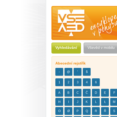
Vševěd — encyklopedie v pohybu
Vyhledávání
Vševěd v mobilu
Abecední rejstřík
-
@
'
$
1
2
3
4
6
A
B
C
Č
D
E
F
H
I
J
K
L
Ł
M
O
Ø
P
Q
R
Ř
S