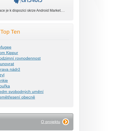
ace je k dispozici skrze Android Market.…
Top Ten
efugee
om Kippur
odzimní rovnodennost
lunovrat
rava nádrž
zyl
unkie
ouřka
edm svobodných umění
emětřesení obecně
O projektu