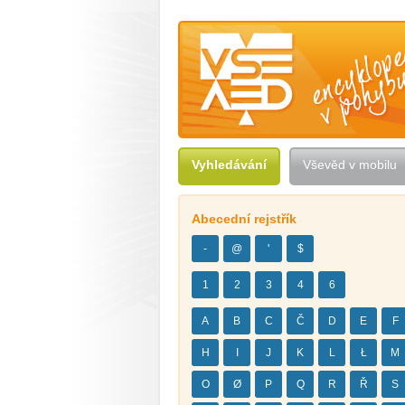
Vševěd — encyklopedie v pohybu
Vyhledávání
Vševěd v mobilu
Abecední rejstřík
-
@
'
$
1
2
3
4
6
A
B
C
Č
D
E
F
H
I
J
K
L
Ł
M
O
Ø
P
Q
R
Ř
S