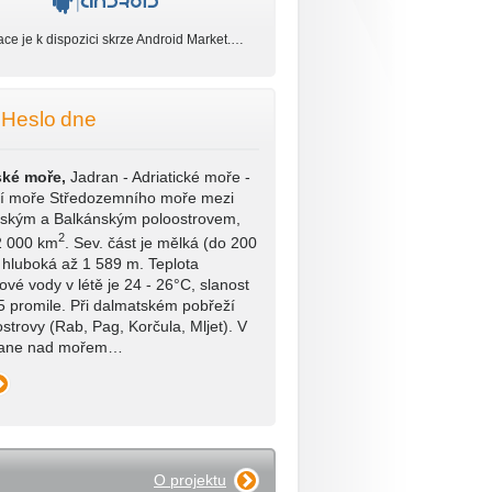
ace je k dispozici skrze Android Market.…
Heslo dne
ské moře,
Jadran - Adriatické moře -
ší moře Středozemního moře mezi
ským a Balkánským poloostrovem,
2
2 000 km
. Sev. část je mělká (do 200
. hluboká až 1 589 m. Teplota
ové vody v létě je 24 - 26°C, slanost
5 promile. Při dalmatském pobřeží
strovy (Rab, Pag, Korčula, Mljet). V
vane nad mořem…
O projektu