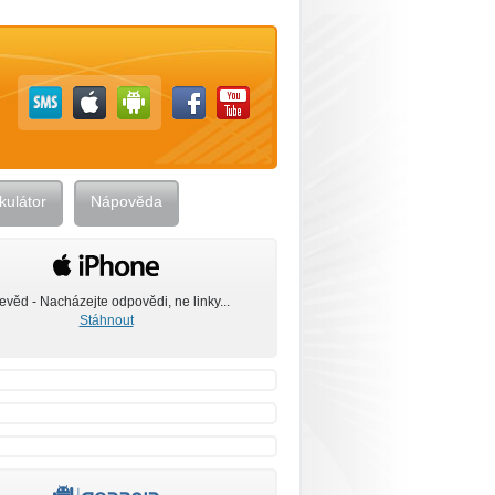
kulátor
Nápověda
evěd - Nacházejte odpovědi, ne linky...
Stáhnout