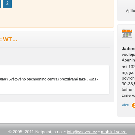
Ž
Aplik
: WT…
Jader
vedlej
Apenin
asi 13
m), již
povrch
nter
(Světového obchodního centra) přezdívané také
Twins
-
30-38,
četné o
zimě 
Více
© 2005–2011 Netpoint, s.r.o. •
info@vseved.cz
•
mobilní verze