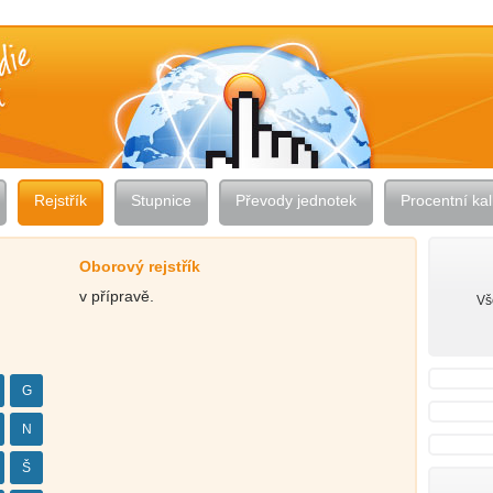
Rejstřík
Stupnice
Převody jednotek
Procentní kal
Oborový rejstřík
v přípravě.
Vš
G
N
Š