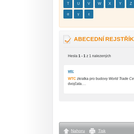
T
U
V
W
X
Y
Z
α
γ
ε
ABECEDNÍ REJSTŘÍK
Hesla
1 - 1
z 1 nalezených
wtc
WTC
zkratka pro budovy
World Trade Ce
dvojčata.…
Nahoru
Tisk