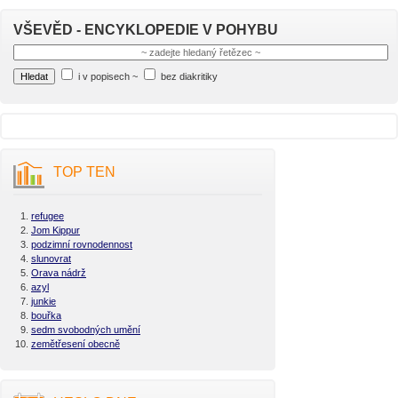
VŠEVĚD - ENCYKLOPEDIE V POHYBU
i v popisech
~
bez diakritiky
TOP TEN
refugee
Jom Kippur
podzimní rovnodennost
slunovrat
Orava nádrž
azyl
junkie
bouřka
sedm svobodných umění
zemětřesení obecně