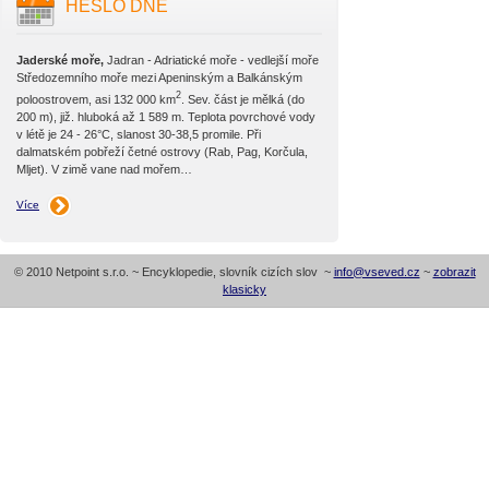
HESLO DNE
Jaderské moře,
Jadran - Adriatické moře - vedlejší moře
Středozemního moře mezi Apeninským a Balkánským
2
poloostrovem, asi 132 000 km
. Sev. část je mělká (do
200 m), již. hluboká až 1 589 m. Teplota povrchové vody
v létě je 24 - 26°C, slanost 30-38,5 promile. Při
dalmatském pobřeží četné ostrovy (Rab, Pag, Korčula,
Mljet). V zimě vane nad mořem…
Více
© 2010 Netpoint s.r.o. ~ Encyklopedie, slovník cizích slov ~
info@vseved.cz
~
zobrazit
klasicky