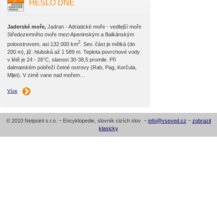
HESLO DNE
Jaderské moře,
Jadran - Adriatické moře - vedlejší moře
Středozemního moře mezi Apeninským a Balkánským
2
poloostrovem, asi 132 000 km
. Sev. část je mělká (do
200 m), již. hluboká až 1 589 m. Teplota povrchové vody
v létě je 24 - 26°C, slanost 30-38,5 promile. Při
dalmatském pobřeží četné ostrovy (Rab, Pag, Korčula,
Mljet). V zimě vane nad mořem…
Více
© 2010 Netpoint s.r.o. ~ Encyklopedie, slovník cizích slov ~
info@vseved.cz
~
zobrazit
klasicky