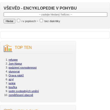
VŠEVĚD - ENCYKLOPEDIE V POHYBU
i v popisech
~
bez diakritiky
TOP TEN
refugee
Jom Kippur
podzimní rovnodennost
slunovrat
Orava nádrž
azyl
junkie
bouřka
sedm svobodných umění
zemětřesení obecně