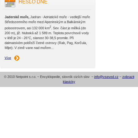
HESLO DNE
Jaderské moře,
Jadran - Adriatické moře - vedlejší moře
Středozemního moře mezi Apeninským a Balkánským
2
poloostrovem, asi 132 000 km
. Sev. část je mělká (do
200 m), již. hluboká až 1 589 m. Teplota povrchové vody
v létě je 24 - 26°C, slanost 30-38,5 promile. Při
dalmatském pobřeží četné ostrovy (Rab, Pag, Korčula,
Mljet). V zimě vane nad mořem…
Více
© 2010 Netpoint s.r.o. ~ Encyklopedie, slovník cizích slov ~
info@vseved.cz
~
zobrazit
klasicky