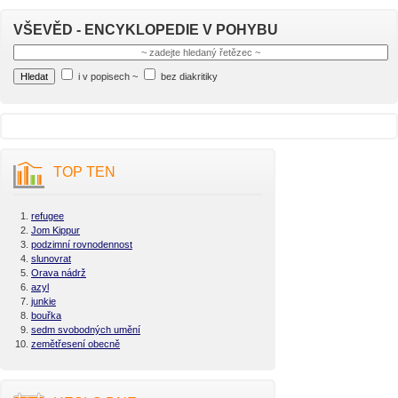
VŠEVĚD - ENCYKLOPEDIE V POHYBU
i v popisech
~
bez diakritiky
TOP TEN
refugee
Jom Kippur
podzimní rovnodennost
slunovrat
Orava nádrž
azyl
junkie
bouřka
sedm svobodných umění
zemětřesení obecně